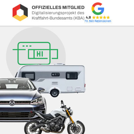
4,8
70.590