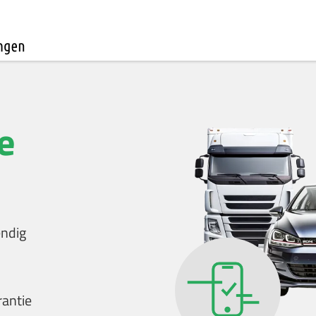
e
endig
rantie