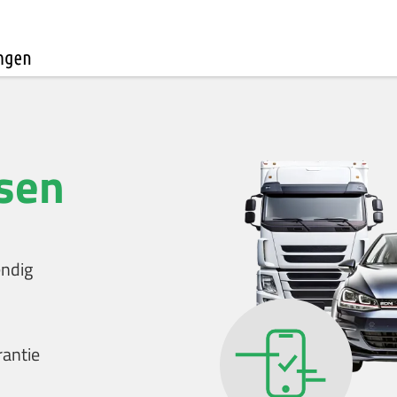
ssen
endig
rantie